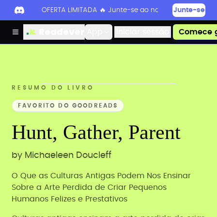
OFERTA LIMITADA 🔥 Junte-se ao nosso Discord hoje 
Junte-se
Readever
App
Iniciar sessão
Comece g
RESUMO DO LIVRO
FAVORITO DO GOODREADS
Hunt, Gather, Parent
by
Michaeleen Doucleff
O Que as Culturas Antigas Podem Nos Ensinar
Sobre a Arte Perdida de Criar Pequenos
Humanos Felizes e Prestativos