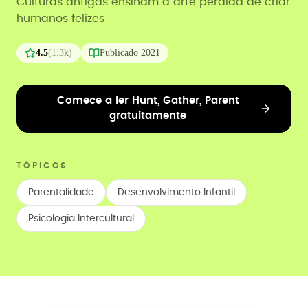
Culturas antigas ensinam a arte perdida de criar
humanos felizes
4.5
(
1.3k
)
Publicado
2021
Comece a ler Hunt, Gather, Parent
gratuitamente
TÓPICOS
Parentalidade
Desenvolvimento Infantil
Psicologia Intercultural