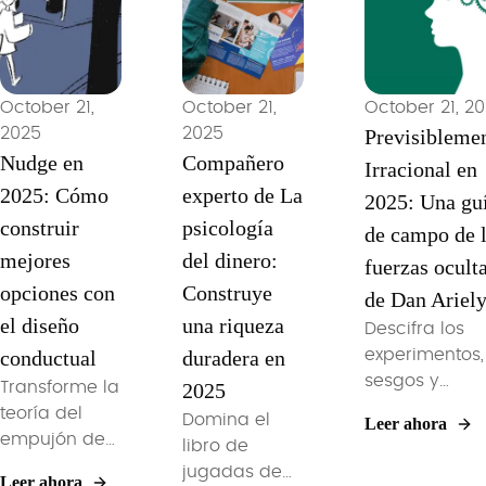
indexados y
modernos.
profundos de
disciplina
políticas.
mejorada por
IA para una
October 21,
October 21,
October 21, 2
independencia
2025
2025
Previsibleme
financiera más
Nudge en
Compañero
Irracional en
rápida.
2025: Cómo
experto de La
2025: Una gu
construir
psicología
de campo de 
mejores
del dinero:
fuerzas ocult
opciones con
Construye
de Dan Ariel
el diseño
una riqueza
Descifra los
conductual
duradera en
experimentos,
sesgos y
Transforme la
2025
estrategias d
teoría del
Domina el
Leer ahora
diseño
empujón de
libro de
conductual d
Thaler y
jugadas de
Leer ahora
Las trampas d