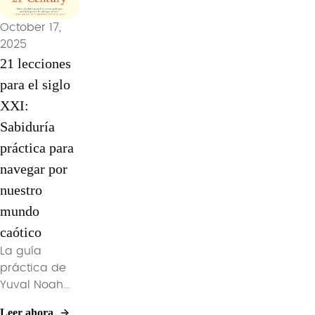
y el control
dentro de tu
que
de la verdad
sistema de
October 17,
construyeron
en nuestra
producto,
2025
la civilización
era digital
política o
21 lecciones
podrían
moderna.
crecimiento
ahora
para el siglo
personal de
amenazar
XXI:
2025.
nuestro
Sabiduría
futuro.
práctica para
navegar por
nuestro
mundo
caótico
La guía
práctica de
Yuval Noah
Harari para
Leer ahora