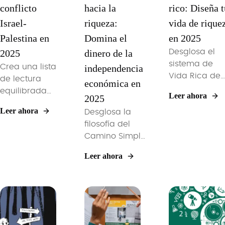
conflicto
hacia la
rico: Diseña t
Israel-
riqueza:
vida de rique
Palestina en
Domina el
en 2025
2025
dinero de la
Desglosa el
sistema de
Crea una lista
independencia
Vida Rica de
de lectura
económica en
Ramit Sethi c
equilibrada
Leer ahora
2025
flujos de
para 2025
Leer ahora
Desglosa la
trabajo de
que descifre
filosofía del
automatizaci
los titulares
Camino Simple
paso a paso,
actuales
de JL Collins
tácticas de
sobre Israel y
Leer ahora
con objetivos
negociación 
Palestina con
de ahorro
soporte de
historias
prácticos,
lectura
centrales,
flujos de
impulsado po
narrativas
trabajo de
IA para
vividas y
fondos
profesionales
análisis