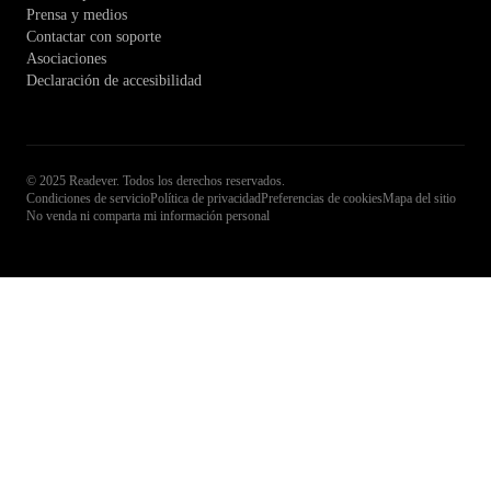
Prensa y medios
Contactar con soporte
Asociaciones
Declaración de accesibilidad
© 2025 Readever. Todos los derechos reservados.
Condiciones de servicio
Política de privacidad
Preferencias de cookies
Mapa del sitio
No venda ni comparta mi información personal