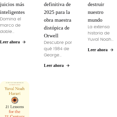
juicios más
definitiva de
destruir
inteligentes
2025 para la
nuestro
Domina el
obra maestra
mundo
marco de
distópica de
La extensa
doble
historia de
Orwell
proceso, los
Yuval Noah
Leer ahora
Descubre por
sesgos
Harari sobre
qué 1984 de
Leer ahora
centrales y
las redes de
George
las tácticas
información,
Orwell sigue
de higiene de
desde los
Leer ahora
siendo
decisiones
relatos de la
terriblemente
del maestro
Edad de
relevante en
Kahneman
Piedra hasta
2025. Explora
para aplicar
los algoritmos
los temas de
Pensar
de IA.
la vigilancia,
rápido,
Descubre
el
pensar
cómo las
totalitarismo
despacio
herramientas