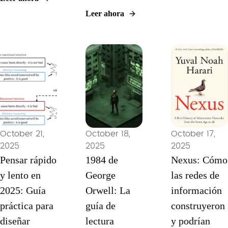
Sunstein en
finanzas
deseo para
Leer ahora
manuales
conductuales
crear product
modernos
del maestro
políticas y
para la
Morgan
hábitos
política, los
Housel con
personales m
productos y
marcos
inteligentes e
la toma de
prácticos,
año.
decisiones
indicaciones
personales,
de reflexión y
con nuevas
estrategias
perspectivas
de lectura
October 21,
October 18,
October 17,
de la edición
guiadas por
2025
2025
2025
final.
IA diseñadas
Pensar rápido
1984 de
Nexus: Cómo
para
y lento en
George
las redes de
profesionales
2025: Guía
modernos.
Orwell: La
información
práctica para
guía de
construyeron
diseñar
lectura
y podrían