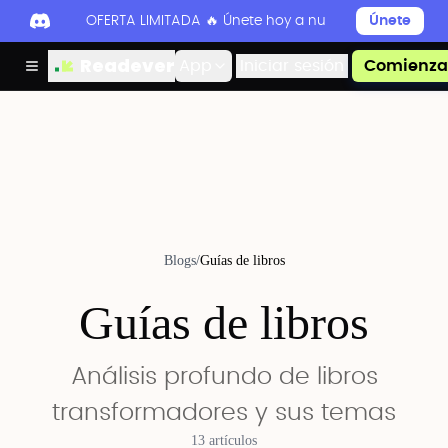
OFERTA LIMITADA 🔥 Únete hoy a nuestro Discord par
Únete
Readever
App
Iniciar sesión
Comienza 
Blogs
/
Guías de libros
Guías de libros
Análisis profundo de libros
transformadores y sus temas
13 artículos