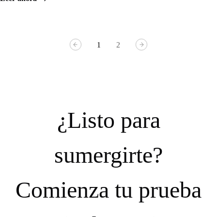
los mayores
desafíos de la
actualidad:
desde
1
2
noticias falsas
e IA hasta el
desencanto
político y las
amenazas
existenciales.
¿Listo para
Sabiduría
esencial para
sobrevivir y
sumergirte?
prosperar en
una era de
incertidumbre.
Comienza tu prueba