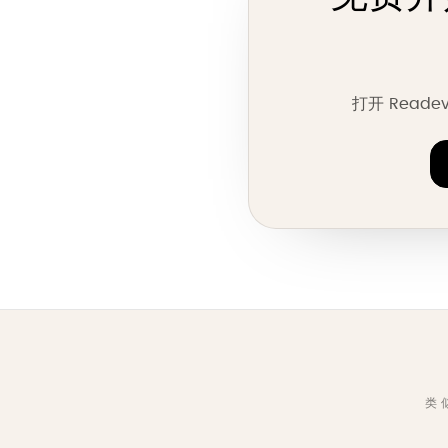
打开 Read
类