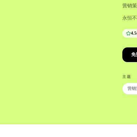
营销策
永恒不
4.5
免
主题
营销