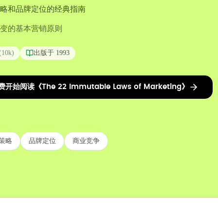
略和品牌定位的经典指南
变的基本营销原则
(
10k
)
出版于
1993
费开始阅读《The 22 Immutable Laws of Marketing》
策略
品牌定位
商业竞争