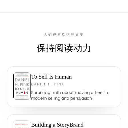
人们也喜欢这些摘要
保持阅读动力
To Sell Is Human
DANIEL H. PINK
Surprising truth about moving others in
modern selling and persuasion
Building a StoryBrand