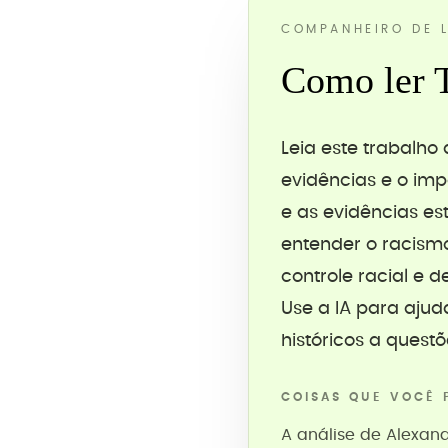
COMPANHEIRO DE L
Como ler 
Leia este trabalh
evidências e o imp
e as evidências es
entender o racism
controle racial e d
Use a IA para ajud
históricos a ques
COISAS QUE VOCÊ 
A análise de Alexan