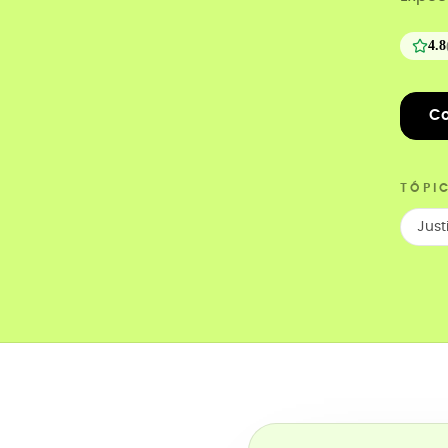
4.8
Co
TÓPI
Just