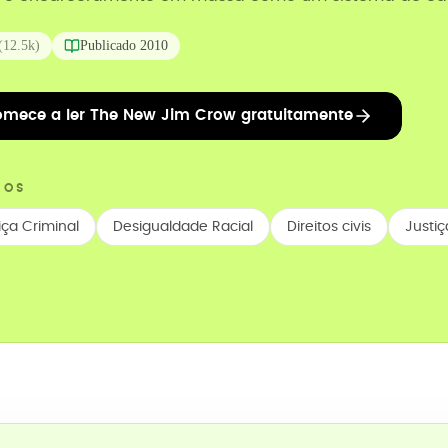
(
12.5k
)
Publicado
2010
mece a ler The New Jim Crow gratuitamente
COS
iça Criminal
Desigualdade Racial
Direitos civis
Justiç