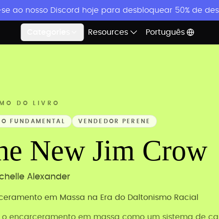
-se ao nosso Discord hoje para desbloquear 50% de desc
Categories
Resources
Português
MO DO LIVRO
TO FUNDAMENTAL
VENDEDOR PERENE
he New Jim Crow
chelle Alexander
ceramento em Massa na Era do Daltonismo Racial
 o encarceramento em massa como um sistema de cas