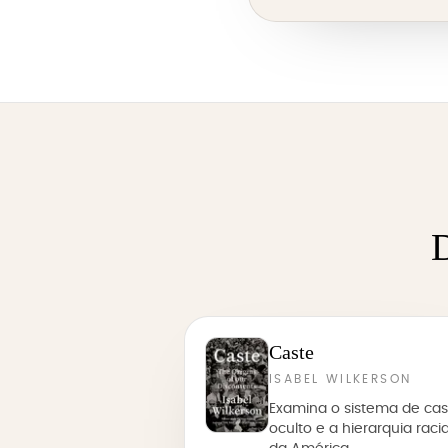
D
Caste
ISABEL WILKERSON
Examina o sistema de cas
oculto e a hierarquia racia