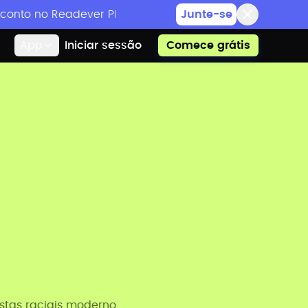
onto no Readever PRO e eventos de leitura exclusivos
Junte-se
App
Iniciar sessão
Comece grátis
tas raciais moderno