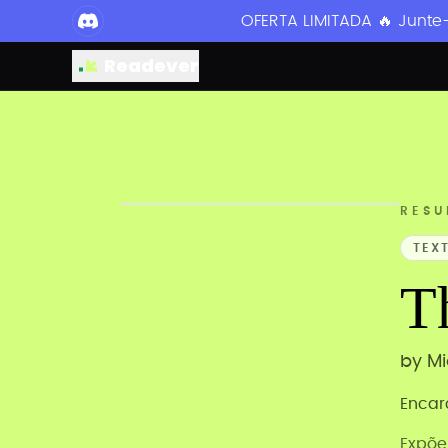
OFERTA LIMITADA 🔥 Junte
Readever
RESU
TEX
T
by
Mi
Encar
Expõe