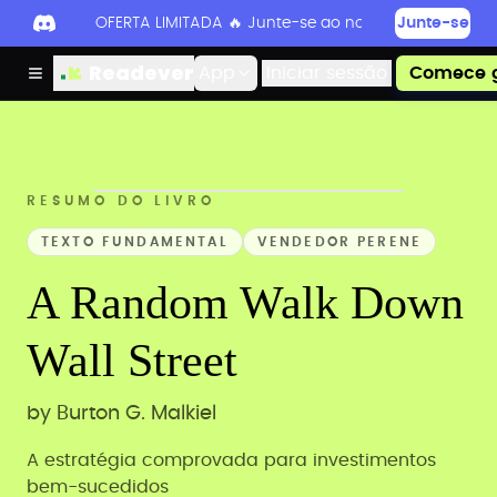
OFERTA LIMITADA 🔥 Junte-se ao nosso Discord hoje 
Junte-se
Readever
App
Iniciar sessão
Comece g
RESUMO DO LIVRO
TEXTO FUNDAMENTAL
VENDEDOR PERENE
A Random Walk Down
Wall Street
by
Burton G. Malkiel
A estratégia comprovada para investimentos
bem-sucedidos