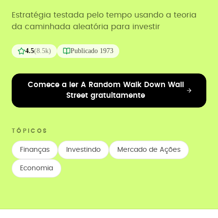
Estratégia testada pelo tempo usando a teoria
da caminhada aleatória para investir
4.5
(
8.5k
)
Publicado
1973
Comece a ler A Random Walk Down Wall
Street gratuitamente
TÓPICOS
Finanças
Investindo
Mercado de Ações
Economia