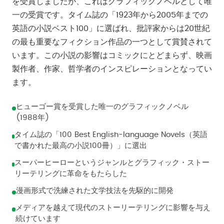
を受賞しましたが、これはグラフィックノベルとして唯
一の受賞です。タイム誌の「1923年から2005年までの
英語の小説ベスト100」に選ばれ、批評家からは20世紀
の最も重要なフィクション作品の一つとして賞賛されて
います。この小説の影響はコミックにとどまらず、映画
製作者、作家、哲学者のインスピレーションとなってい
ます。
ヒューゴー賞を受賞した唯一のグラフィックノベル
(1988年)
タイム誌の「100 Best English-language Novels（英語
で書かれた最高の小説100冊）」に選出
スーパーヒーローというジャンルとグラフィック・ストー
リーテリングに革命をもたらした
漫画形式で洗練された文学技法を先駆的に開発
メディアを越えて現代のストーリーテリングに影響を与え
続けています