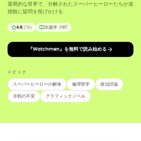
退廃的な世界で、分解されたスーパーヒーローたちが道
徳観に疑問を投げかける
4.8
(
25k
)
出版年
1987
『Watchmen』を無料で読み始める
トピック
スーパーヒーローの解体
倫理哲学
政治評論
冷戦の不安
グラフィックノベル