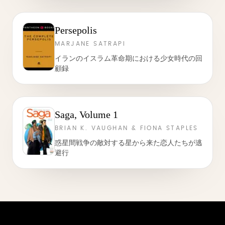
Persepolis
MARJANE SATRAPI
イランのイスラム革命期における少女時代の回
顧録
Saga, Volume 1
BRIAN K. VAUGHAN & FIONA STAPLES
惑星間戦争の敵対する星から来た恋人たちが逃
避行