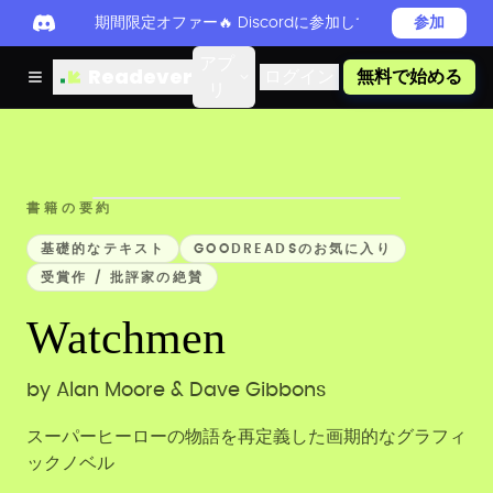
期間限定オファー🔥 Discordに参加してReadever 
参加
アプ
Readever
ログイン
無料で始める
リ
書籍の要約
基礎的なテキスト
GOODREADSのお気に入り
受賞作 / 批評家の絶賛
Watchmen
by
Alan Moore & Dave Gibbons
スーパーヒーローの物語を再定義した画期的なグラフィ
ックノベル