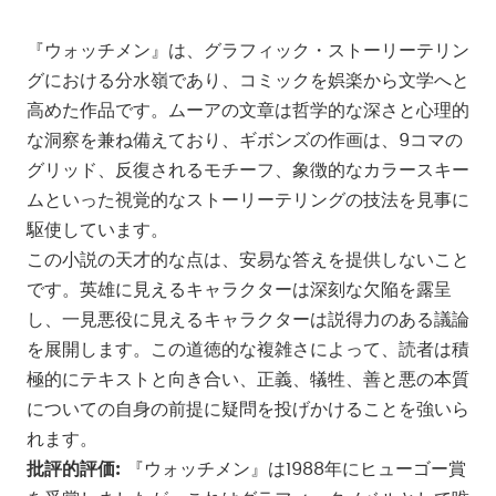
『ウォッチメン』は、グラフィック・ストーリーテリン
グにおける分水嶺であり、コミックを娯楽から文学へと
高めた作品です。ムーアの文章は哲学的な深さと心理的
な洞察を兼ね備えており、ギボンズの作画は、9コマの
グリッド、反復されるモチーフ、象徴的なカラースキー
ムといった視覚的なストーリーテリングの技法を見事に
駆使しています。
この小説の天才的な点は、安易な答えを提供しないこと
です。英雄に見えるキャラクターは深刻な欠陥を露呈
し、一見悪役に見えるキャラクターは説得力のある議論
を展開します。この道徳的な複雑さによって、読者は積
極的にテキストと向き合い、正義、犠牲、善と悪の本質
についての自身の前提に疑問を投げかけることを強いら
れます。
批評的評価:
『ウォッチメン』は1988年にヒューゴー賞