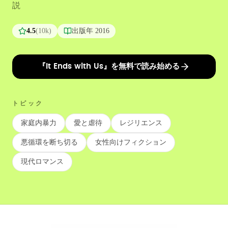
説
4.5
(
10k
)
出版年
2016
『It Ends with Us』を無料で読み始める
トピック
家庭内暴力
愛と虐待
レジリエンス
悪循環を断ち切る
女性向けフィクション
現代ロマンス