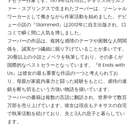
トセラー作家です。1979年12月11日にテキサス州サルフ
ァー・スプリングスで生まれたフーバーは、ソーシャル
ワーカーとして働きながら作家活動を始めました。デビ
ュー小説の『Slammed』は2012年に自主出版され、口
コミで瞬く間に人気を博しました。
フーバーの作品は、複雑な感情のテーマや困難な人間関
係を、誠実かつ繊細に掘り下げていることが多いです。
20冊以上の小説とノベラを執筆しており、その多くが
国際的なベストセラーとなっています。『It Ends with
Us』は彼女の最も重要な作品の一つと考えられてお
り、母親が家庭内暴力と闘った経験をもとに、虐待の連
鎖を断ち切るという力強い物語を描いています。
フーバーの書籍は複数の言語に翻訳され、世界中で数百
万部を売り上げています。彼女は現在もテキサスの自宅
で執筆活動を続けており、夫と3人の息子と暮らしてい
ます。