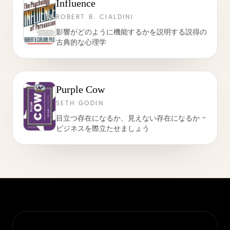
Influence
ROBERT B. CIALDINI
影響がどのように機能するかを説明する説得の
古典的な心理学
Purple Cow
SETH GODIN
目立つ存在になるか、見えない存在になるか -
ビジネスを際立たせましょう