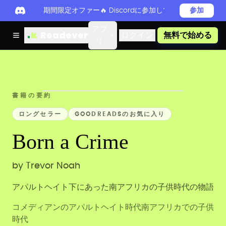
期間限定オファー🔥 Discordに参加してReadever 
参加
アプ
Readever
ログイン
無料で始める
リ
書籍の要約
ロングセラー
GOODREADSのお気に入り
Born a Crime
by
Trevor Noah
アパルトヘイト下にあった南アフリカの子供時代の物語
コメディアンのアパルトヘイト時代南アフリカでの子供
時代