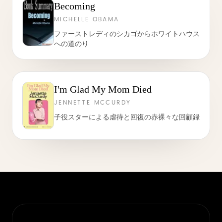
Becoming
MICHELLE OBAMA
ファーストレディのシカゴからホワイトハウス
への道のり
I'm Glad My Mom Died
JENNETTE MCCURDY
子役スターによる虐待と回復の赤裸々な回顧録