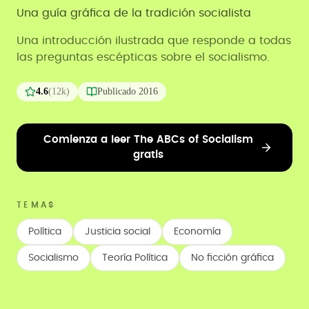
Una guía gráfica de la tradición socialista
Una introducción ilustrada que responde a todas
las preguntas escépticas sobre el socialismo.
4.6
(
12k
)
Publicado
2016
Comienza a leer The ABCs of Socialism
gratis
TEMAS
Política
Justicia social
Economía
Socialismo
Teoría Política
No ficción gráfica