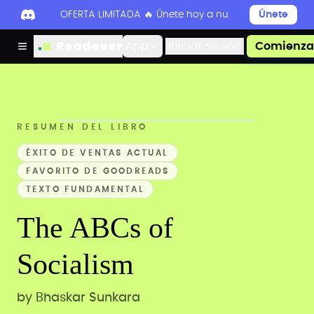
OFERTA LIMITADA 🔥 Únete hoy a nuestro Discord par
Únete
Readever
App
Iniciar sesión
Comienza 
RESUMEN DEL LIBRO
ÉXITO DE VENTAS ACTUAL
FAVORITO DE GOODREADS
TEXTO FUNDAMENTAL
The ABCs of
Socialism
by
Bhaskar Sunkara