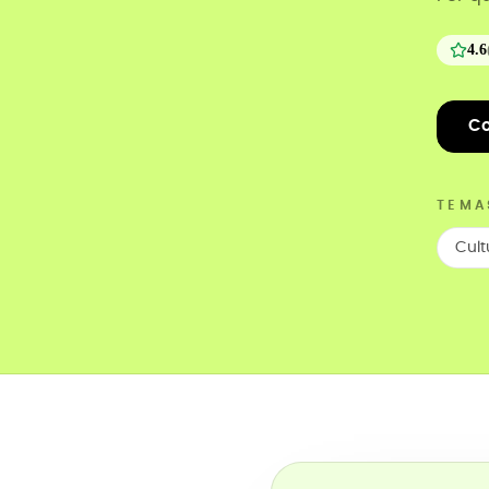
4.6
Co
TEMA
Cult