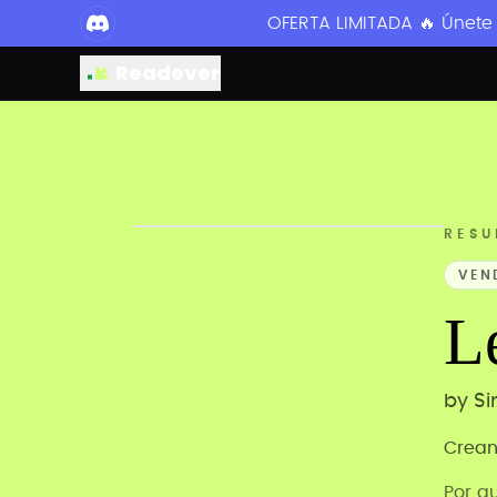
OFERTA LIMITADA 🔥 Únete
Readever
RESU
VEN
L
by
Si
Crean
Por q