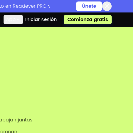
o en Readever PRO y eventos de lectura exclusivos
Únete
App
Iniciar sesión
Comienza gratis
abajan juntas
moronan