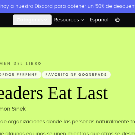
 hoy a nuestro Discord para obtener un 50% de descuent
Categories
Resources
Español
MEN DEL LIBRO
DEDOR PERENNE
FAVORITO DE GOODREADS
eaders Eat Last
mon Sinek
do organizaciones donde las personas naturalmente tr
ué algunos equipos se unen mientras que otros se des