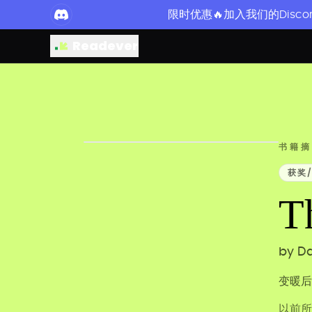
限时优惠🔥加入我们的Disco
Readever
书籍摘
获奖
T
by
Da
变暖后
以前所