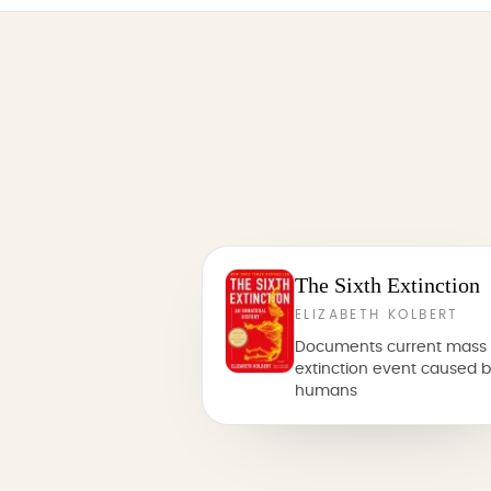
The Sixth Extinction
ELIZABETH KOLBERT
Documents current mass
extinction event caused 
humans