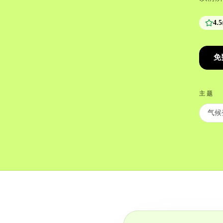
4.5
免
主题
气候