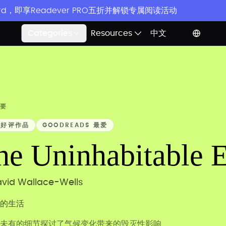
rd，即享Readever PRO五折并解锁专属阅读活动
Categories
Resources
中文
要
/好评作品
GOODREADS 最爱
he Uninhabitable E
vid Wallace-Wells
的生活
未有的细节探讨了气候变化带来的毁灭性影响