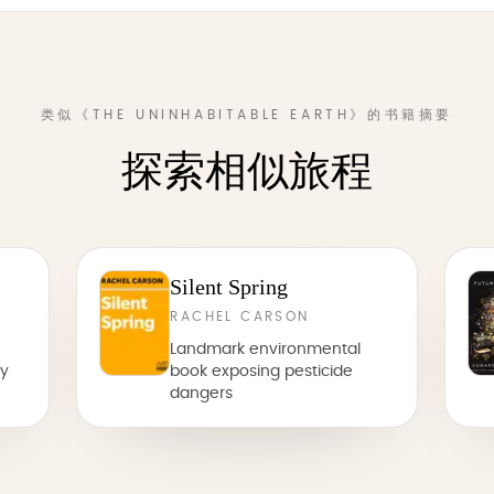
类似《THE UNINHABITABLE EARTH》的书籍摘要
探索相似旅程
Silent Spring
RACHEL CARSON
Landmark environmental
by
book exposing pesticide
dangers