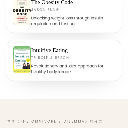
The Obesity Code
JASON FUNG
Unlocking weight loss through insulin
regulation and fasting
Intuitive Eating
TRIBOLE & RESCH
Revolutionary anti-diet approach for
healthy body image
包含《THE OMNIVORE'S DILEMMA》的分类