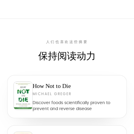
人们也喜欢这些摘要
保持阅读动力
How Not to Die
MICHAEL GREGER
Discover foods scientifically proven to
prevent and reverse disease