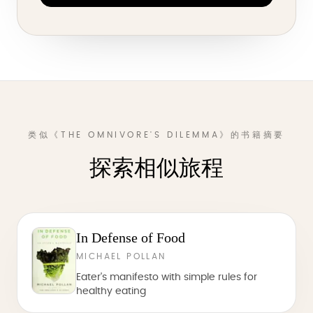
类似《THE OMNIVORE'S DILEMMA》的书籍摘要
探索相似旅程
In Defense of Food
MICHAEL POLLAN
Eater's manifesto with simple rules for
healthy eating