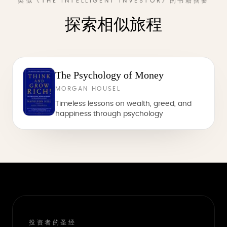
类似《THE INTELLIGENT INVESTOR》的书籍摘要
探索相似旅程
The Psychology of Money
MORGAN HOUSEL
Timeless lessons on wealth, greed, and
happiness through psychology
投资者的圣经