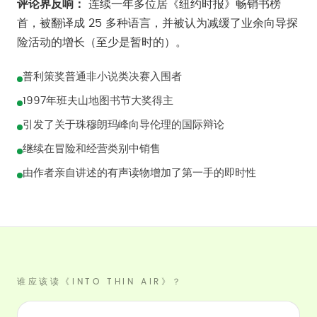
评论界反响：
连续一年多位居《纽约时报》畅销书榜
首，被翻译成 25 多种语言，并被认为减缓了业余向导探
险活动的增长（至少是暂时的）。
普利策奖普通非小说类决赛入围者
1997年班夫山地图书节大奖得主
引发了关于珠穆朗玛峰向导伦理的国际辩论
继续在冒险和经营类别中销售
由作者亲自讲述的有声读物增加了第一手的即时性
谁应该读《INTO THIN AIR》？