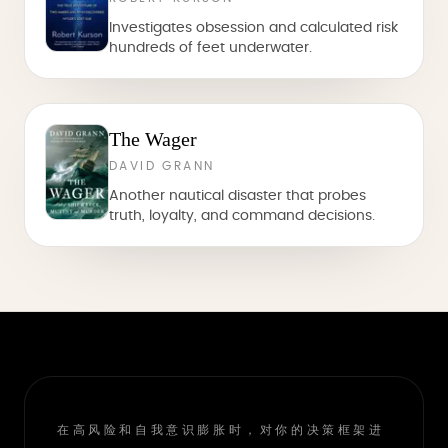
Investigates obsession and calculated risk
hundreds of feet underwater.
The Wager
DAVID GRANN
Another nautical disaster that probes
truth, loyalty, and command decisions.
在高风险和自我意识膨胀时，对你的决策框架进