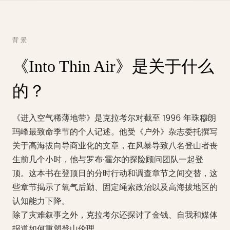
背景
《Into Thin Air》是关于什么
的？
《进入空气稀薄地带》是克拉考尔对截至 1996 年珠穆朗
玛峰最致命季节的个人记述。他受《户外》杂志委托撰写
关于高海拔向导商业化的文章，在风暴导致八名登山者丧
生前几个小时，他与罗布·霍尔的探险顾问团队一起登
顶。这本书在登顶日的分时行动和调查章节之间交替，这
些章节揭示了氧气后勤、固定绳索政治以及高海拔地区的
认知能力下降。
除了灾难叙事之外，克拉考尔还探讨了金钱、自我和媒体
报道如何重塑登山伦理。