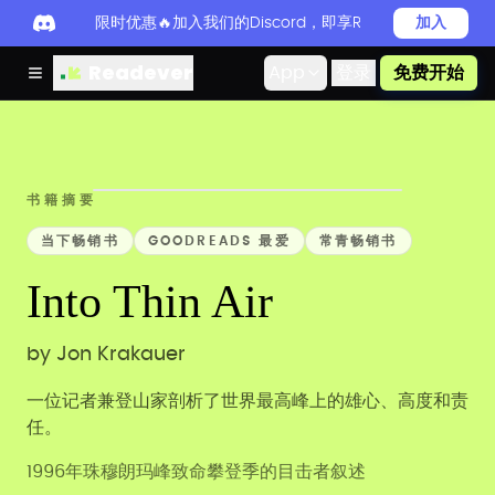
限时优惠🔥加入我们的Discord，即享Readever PRO
加入
Readever
App
登录
免费开始
书籍摘要
当下畅销书
GOODREADS 最爱
常青畅销书
Into Thin Air
by
Jon Krakauer
一位记者兼登山家剖析了世界最高峰上的雄心、高度和责
任。
1996年珠穆朗玛峰致命攀登季的目击者叙述