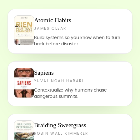
Atomic Habits
JAMES CLEAR
Build systems so you know when to turn
back before disaster.
Sapiens
YUVAL NOAH HARARI
Contextualize why humans chase
dangerous summits.
Braiding Sweetgrass
ROBIN WALL KIMMERER