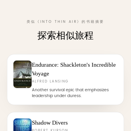
类似《INTO THIN AIR》的书籍摘要
探索相似旅程
Endurance: Shackleton's Incredible
Voyage
ALFRED LANSING
Another survival epic that emphasizes
leadership under duress.
Shadow Divers
ROBERT KURSON