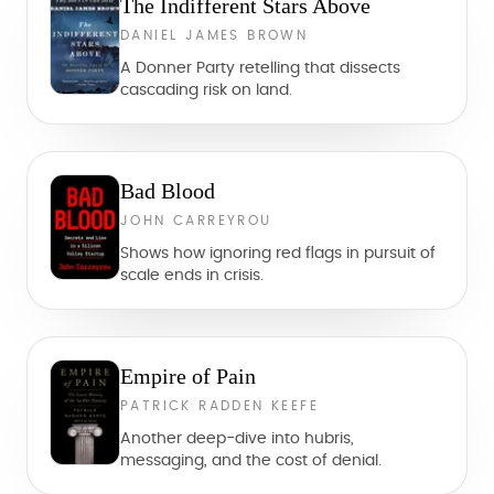
The Indifferent Stars Above
DANIEL JAMES BROWN
A Donner Party retelling that dissects
cascading risk on land.
Bad Blood
JOHN CARREYROU
Shows how ignoring red flags in pursuit of
scale ends in crisis.
Empire of Pain
PATRICK RADDEN KEEFE
Another deep-dive into hubris,
messaging, and the cost of denial.