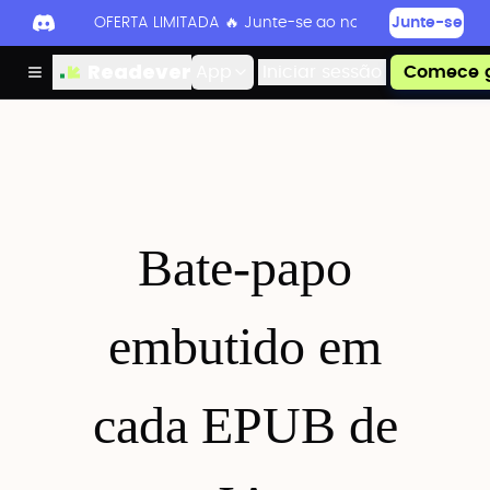
OFERTA LIMITADA 🔥 Junte-se ao nosso Discord hoje 
Junte-se
Readever
App
Iniciar sessão
Comece g
Bate-papo
embutido em
cada EPUB de