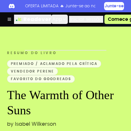
OFERTA LIMITADA 🔥 Junte-se ao nosso Discord hoje 
Junte-se
Readever
App
Iniciar sessão
Comece g
RESUMO DO LIVRO
PREMIADO / ACLAMADO PELA CRÍTICA
VENDEDOR PERENE
FAVORITO DO GOODREADS
The Warmth of Other
Suns
by
Isabel Wilkerson