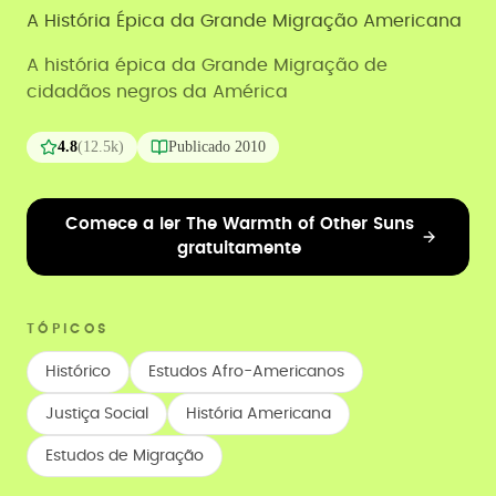
A História Épica da Grande Migração Americana
A história épica da Grande Migração de
cidadãos negros da América
4.8
(
12.5k
)
Publicado
2010
Comece a ler The Warmth of Other Suns
gratuitamente
TÓPICOS
Histórico
Estudos Afro-Americanos
Justiça Social
História Americana
Estudos de Migração