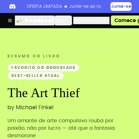
OFERTA LIMITADA 🔥 Junte-se ao nosso Discord hoje 
Junte-se
Readever
App
Iniciar sessão
Comece g
RESUMO DO LIVRO
FAVORITO DO GOODREADS
BEST-SELLER ATUAL
The Art Thief
by
Michael Finkel
Um amante de arte compulsivo rouba por
paixão, não por lucro — até que a fantasia
desmorone