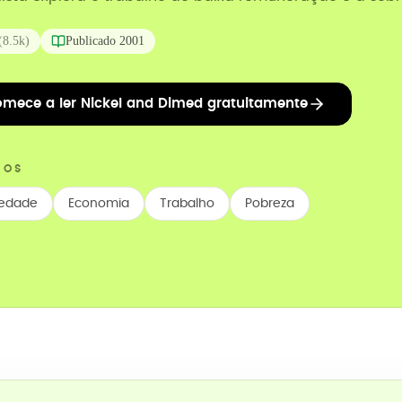
(
8.5k
)
Publicado
2001
mece a ler Nickel and Dimed gratuitamente
COS
iedade
Economia
Trabalho
Pobreza