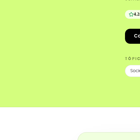
4.2
Co
TÓPI
Soc