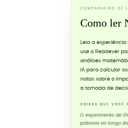
COMPANHEIRO DE L
Como ler 
Leia a experiênci
use o Readever pa
análises matemátic
IA para calcular o
notas sobre o imp
a tomada de decis
COISAS QUE VOCÊ 
O experimento de Ehr
pobreza ao longo da