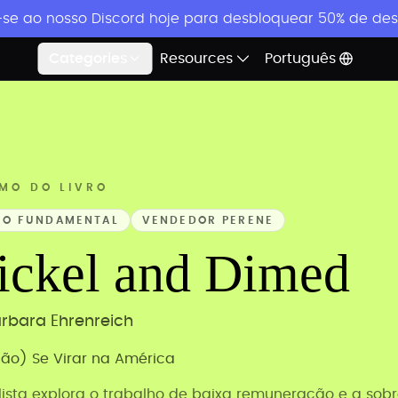
-se ao nosso Discord hoje para desbloquear 50% de desc
Categories
Resources
Português
MO DO LIVRO
TO FUNDAMENTAL
VENDEDOR PERENE
ickel and Dimed
rbara Ehrenreich
ão) Se Virar na América
lista explora o trabalho de baixa remuneração e a sob