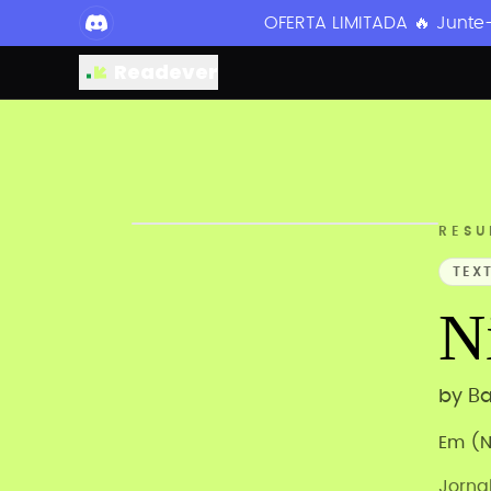
OFERTA LIMITADA 🔥 Junte
Readever
RESU
TEX
N
by
Ba
Em (N
Jorna