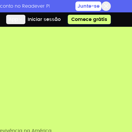
onto no Readever PRO e eventos de leitura exclusivos
Junte-se
App
Iniciar sessão
Comece grátis
revivência na América