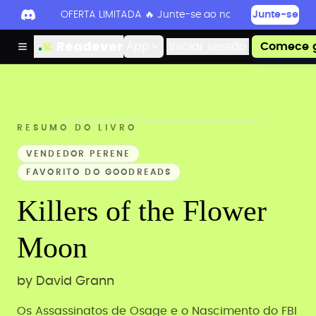
OFERTA LIMITADA 🔥 Junte-se ao nosso Discord hoje 
Junte-se
Readever
App
Iniciar sessão
Comece g
RESUMO DO LIVRO
VENDEDOR PERENE
FAVORITO DO GOODREADS
Killers of the Flower
Moon
by
David Grann
Os Assassinatos de Osage e o Nascimento do FBI