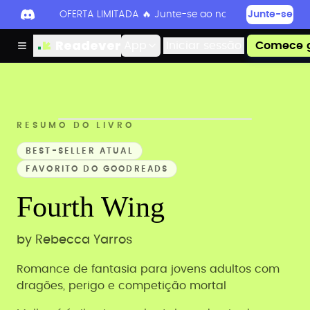
OFERTA LIMITADA 🔥 Junte-se ao nosso Discord hoje 
Junte-se
Readever
App
Iniciar sessão
Comece g
RESUMO DO LIVRO
BEST-SELLER ATUAL
FAVORITO DO GOODREADS
Fourth Wing
by
Rebecca Yarros
Romance de fantasia para jovens adultos com
dragões, perigo e competição mortal