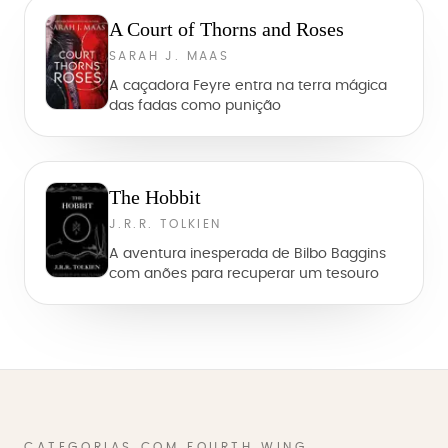
A Court of Thorns and Roses
SARAH J. MAAS
A caçadora Feyre entra na terra mágica
das fadas como punição
The Hobbit
J.R.R. TOLKIEN
A aventura inesperada de Bilbo Baggins
com anões para recuperar um tesouro
CATEGORIAS COM FOURTH WING