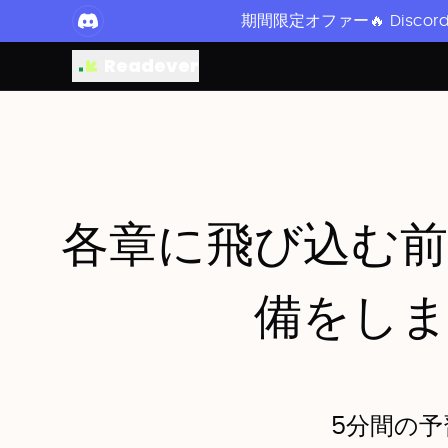
期間限定オファー🔥 Disc
Readever
各章に飛び込む
備をし
5分間の