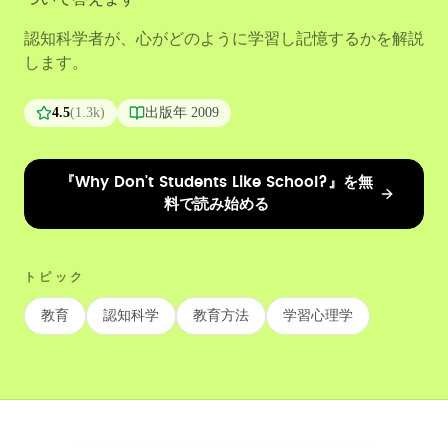
認知科学者が、心がどのように学習し記憶するかを解説
します。
4.5
(
1.3k
)
出版年
2009
『Why Don't Students Like School?』を無
料で読み始める
トピック
教育
認知科学
教育方法
学習心理学