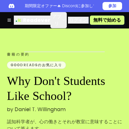
期間限定オファー🔥 Discordに参加してReadever 
参加
アプ
Readever
ログイン
無料で始める
リ
書籍の要約
GOODREADSのお気に入り
Why Don't Students
Like School?
by
Daniel T. Willingham
認知科学者が、心の働きとそれが教室に意味することに
ついて答えます