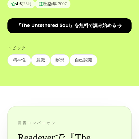
4.6
(
25k
)
出版年
2007
『The Untethered Soul』を無料で読み始める
トピック
精神性
意識
瞑想
自己認識
読書コンパニオン
Readeverで『The