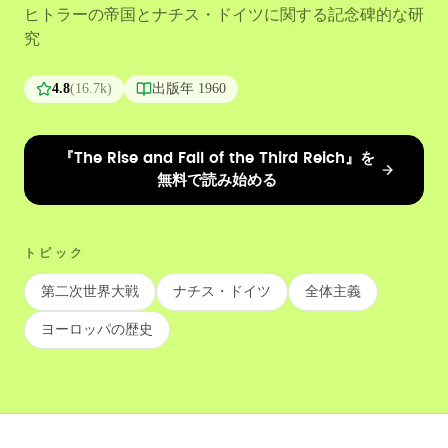
ヒトラーの帝国とナチス・ドイツに関する記念碑的な研
究
4.8
(
16.7k
)
出版年
1960
『The Rise and Fall of the Third Reich』を
無料で読み始める
トピック
第二次世界大戦
ナチス・ドイツ
全体主義
ヨーロッパの歴史