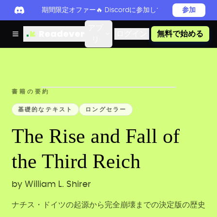
期間限定オファー🔥 Discordに参加してReadever 
参加
アプ
Readever
ログイン
無料で始める
リ
書籍の要約
基礎的なテキスト
ロングセラー
The Rise and Fall of
the Third Reich
by
William L. Shirer
ナチス・ドイツの起源から完全崩壊までの決定版の歴史