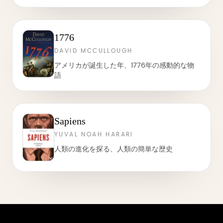
1776
DAVID MCCULLOUGH
アメリカが誕生した年、1776年の感動的な物
語
Sapiens
YUVAL NOAH HARARI
人類の進化を探る、人類の簡単な歴史