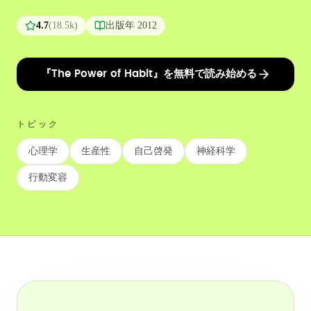
4.7
(
18.5k
)
出版年
2012
『The Power of Habit』を無料で読み始める
トピック
心理学
生産性
自己啓発
神経科学
行動変容