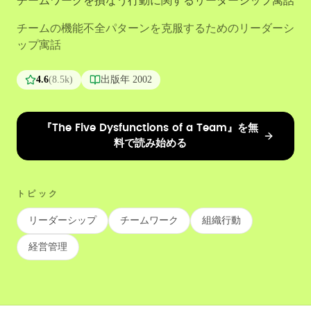
チームワークを損なう行動に関するリーダーシップ寓話
チームの機能不全パターンを克服するためのリーダーシ
ップ寓話
4.6
(
8.5k
)
出版年
2002
『The Five Dysfunctions of a Team』を無
料で読み始める
トピック
リーダーシップ
チームワーク
組織行動
経営管理