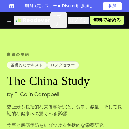
期間限定オファー🔥 Discordに参加してReadever 
参加
アプ
Readever
ログイン
無料で始める
リ
書籍の要約
基礎的なテキスト
ロングセラー
The China Study
by
T. Colin Campbell
史上最も包括的な栄養学研究と、食事、減量、そして長
期的な健康への驚くべき影響
食事と疾病予防を結びつける包括的な栄養研究