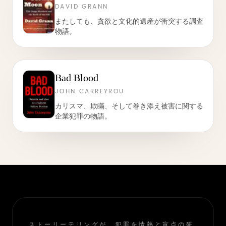
DAVID GRANN
またしても、貪欲と文化的遺産が衝突する調査
物語。
Bad Blood
JOHN CARREYROU
カリスマ、欺瞞、そして巻き添え被害に関する
企業犯罪の物語。
ストーリーテリングが、犯罪を情熱と盲点の研