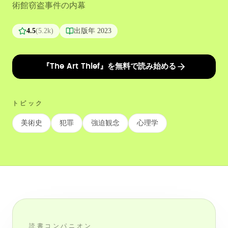
術館窃盗事件の内幕
4.5
(
5.2k
)
出版年
2023
『The Art Thief』を無料で読み始める
トピック
美術史
犯罪
強迫観念
心理学
読書コンパニオン