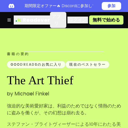
期間限定オファー🔥 Discordに参加してReadever 
参加
アプ
Readever
ログイン
無料で始める
リ
書籍の要約
GOODREADSのお気に入り
現在のベストセラー
The Art Thief
by
Michael Finkel
強迫的な美術愛好家は、利益のためではなく情熱のため
に盗みを働くが、その幻想は崩れ去る。
ステファン・ブライトヴィーザーによる10年にわたる美