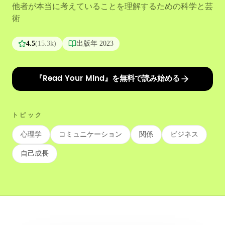
他者が本当に考えていることを理解するための科学と芸
術
4.5
(
15.3k
)
出版年
2023
『Read Your Mind』を無料で読み始める
トピック
心理学
コミュニケーション
関係
ビジネス
自己成長