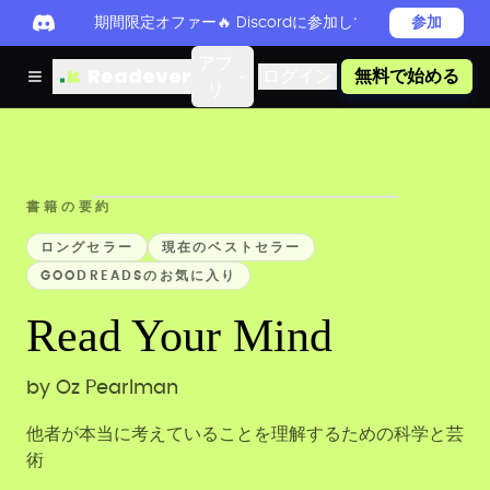
期間限定オファー🔥 Discordに参加してReadever 
参加
アプ
Readever
ログイン
無料で始める
リ
書籍の要約
ロングセラー
現在のベストセラー
GOODREADSのお気に入り
Read Your Mind
by
Oz Pearlman
他者が本当に考えていることを理解するための科学と芸
術