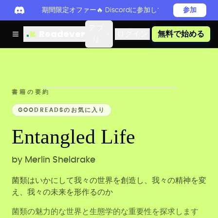
期間限定オファー🔥 Discordに参加してReadever 
参加
アプ
Readever
ログイン
無料で始める
リ
書籍の要約
GOODREADSのお気に入り
Entangled Life
by
Merlin Sheldrake
菌類はいかにして我々の世界を創造し、我々の精神を変
え、我々の未来を形作るのか
菌類の魅力的な世界と生態学的な重要性を探求します