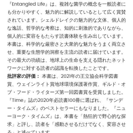
『Entangled Life』は、複雑な菌学の概念を一般読者に
も分かりやすく、魅力的に解説しているとして広く賞賛
されています。シェルドレイクの魅力的な文体、個人的
な逸話、哲学的な考察は、知的に刺激的でありながら、
個人的に変容をもたらす読書体験を生み出しています。
本書は、科学的な厳密さと大衆的な魅力をうまく両立さ
せ、重要な生態学的洞察を主流の読者に届けています。
その最大の功績は、地球上の生命を支える隠れたネット
ワークに対する読者の認識を転換したことです。
批評家の評価：
本書は、2021年の王立協会科学図書
賞、ウェインライト賞地球環境保護著作賞、ギルド・オ
ブ・フード・ライターズ第一回図書賞を受賞しました。
『Time』誌の2020年必読書100冊に選ばれ、『サンデ
ー・タイムズ』のベストセラーにもなりました。『ニュ
ーヨーク・タイムズ』は、本書を「熱狂的で野心的な探
求」と評し、読者を「感動させるだけでなく、変容させ
る」と述べています。