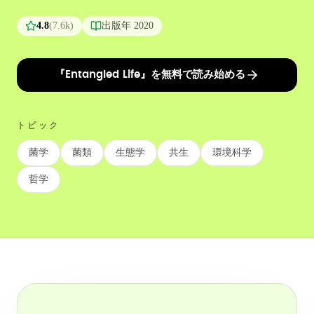
4.8
(
7.6k
)
出版年
2020
『Entangled Life』を無料で読み始める
トピック
菌学
菌類
生態学
共生
環境科学
哲学