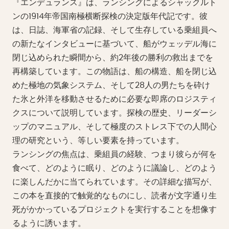
『エンデュランス』は、ランシングによるシャックルト
ンの1914年帝国南極横断探検の決定版年代記です。彼
は、日誌、海軍省の記録、そして生存している乗組員へ
の新たなインタビューに基づいて、船がウェッデル海に
閉じ込められた瞬間から、約2年後の勝利の救出までを
再構築しています。この物語は、船の構造、船を閉じ込
めた極地の気象システム、そして28人の男たちを砕け
た氷と外洋を移動させるために必要な即席のロジスティ
クスについて説明しています。探検の歴史、リーダーシ
ップのマニュアル、そして極度のストレス下での人間心
理の研究という、等しい要素を持っています。
ランシングの焦点は、乗組員の経験、つまり彼らが何を
食べて、どのように眠り、どのように議論し、どのよう
に楽しんだかに当てられています。その詳細な描写が、
この本を直接的で触覚的なものにし、読者が文字通り生
死がかかっているプロジェクトを実行することを想像す
るように誘います。