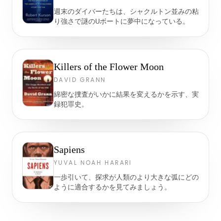
週末のダイバーたちは、シャクルトン並みの粘
り強さで謎のUボートに夢中になっている。
Killers of the Flower Moon
DAVID GRANN
綿密な捜査がいかに結果を変えるかを示す、実
録犯罪史。
Sapiens
YUVAL NOAH HARARI
一歩引いて、探求が人類のより大きな弧にどの
ように適合するかを見てみましょう。