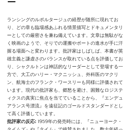
ー
ランシングのルポルタージュの経歴が随所に現れてお
り、どの章も臨場感あふれる情景描写とドキュメンタリ
ーとしての厳密さを兼ね備えています。文章は無駄がな
く映画のようで、そりでの運搬やボートの進水が手に汗
握る場面へと変わります。批評家はしばしば、本書が英
雄主義と謙虚さのバランスが取れている点を評価してお
り、シャクルトンは神話的なリーダーとして登場する一
方で、大工のハリー・マクニッシュ、外科医のマクリ
ン、航海士のフランク・ワースリーも同様に評価されて
います。現代の批評家も、郷愁を避け、困難なロジステ
ィクスの真実に焦点を当てていることから、『エンデュ
アランス号漂流』を遠征記のゴールドスタンダードとし
て高く評価しています。
批評家の反応:
1959年の発売時には、『ニューヨーク・
タイムズ』や『タイム』で絶賛されました。数十年経っ