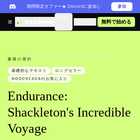
期間限定オファー🔥 Discordに参加してReadever 
参加
アプ
Readever
ログイン
無料で始める
リ
書籍の要約
基礎的なテキスト
ロングセラー
GOODREADSのお気に入り
Endurance:
Shackleton's Incredible
Voyage