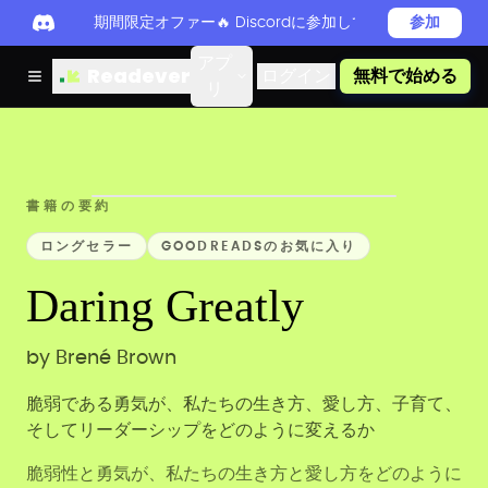
期間限定オファー🔥 Discordに参加してReadever 
参加
アプ
Readever
ログイン
無料で始める
リ
書籍の要約
ロングセラー
GOODREADSのお気に入り
Daring Greatly
by
Brené Brown
脆弱である勇気が、私たちの生き方、愛し方、子育て、
そしてリーダーシップをどのように変えるか
脆弱性と勇気が、私たちの生き方と愛し方をどのように