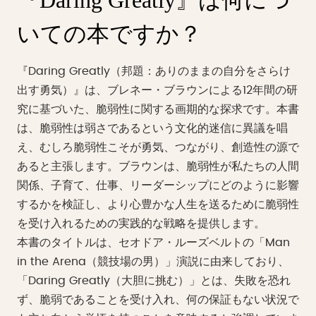
『Daring Greatly』は何につ
いての本ですか？
『Daring Greatly（邦題：ありのままの自分をさらけ
出す勇気）』は、ブレネー・ブラウンによる12年間の研
究に基づいた、脆弱性に関する画期的な探求です。本書
は、脆弱性は弱さであるという文化的迷信に異議を唱
え、むしろ脆弱性こそが勇気、つながり、創造性の源で
あると主張します。ブラウンは、脆弱性が私たちの人間
関係、子育て、仕事、リーダーシップにどのように影響
するかを検証し、より心豊かな人生を送るために脆弱性
を受け入れるための実践的な戦略を提供します。
本書のタイトルは、セオドア・ルーズベルトの「Man
in the Arena（競技場の男）」演説に由来しており、
「Daring Greatly（大胆に挑む）」とは、失敗を恐れ
ず、脆弱であることを受け入れ、何の保証もない状況で