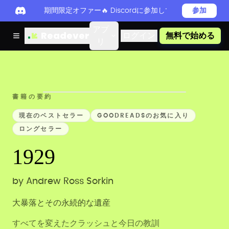
期間限定オファー🔥 Discordに参加してReadever 
参加
アプ
Readever
ログイン
無料で始める
リ
書籍の要約
現在のベストセラー
GOODREADSのお気に入り
ロングセラー
1929
by
Andrew Ross Sorkin
大暴落とその永続的な遺産
すべてを変えたクラッシュと今日の教訓