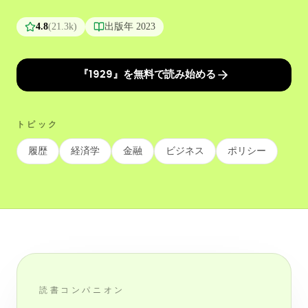
4.8
(
21.3k
)
出版年
2023
『1929』を無料で読み始める
トピック
履歴
経済学
金融
ビジネス
ポリシー
読書コンパニオン