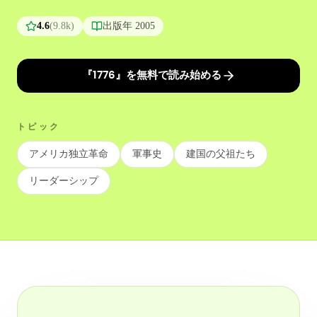
4.6
(
9.8k
)
出版年
2005
『1776』を無料で読み始める
トピック
アメリカ独立革命
軍事史
建国の父祖たち
リーダーシップ