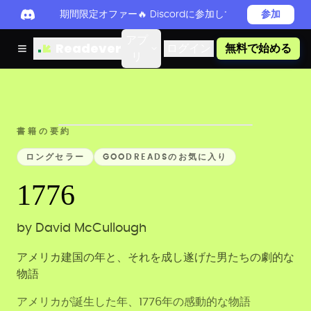
期間限定オファー🔥 Discordに参加してReadever 
参加
アプ
Readever
ログイン
無料で始める
リ
書籍の要約
ロングセラー
GOODREADSのお気に入り
1776
by
David McCullough
アメリカ建国の年と、それを成し遂げた男たちの劇的な
物語
アメリカが誕生した年、1776年の感動的な物語