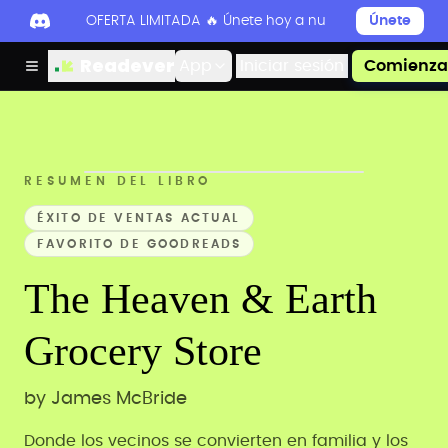
OFERTA LIMITADA 🔥 Únete hoy a nuestro Discord par
Únete
Readever
App
Iniciar sesión
Comienza 
RESUMEN DEL LIBRO
ÉXITO DE VENTAS ACTUAL
FAVORITO DE GOODREADS
The Heaven & Earth
Grocery Store
by
James McBride
Donde los vecinos se convierten en familia y los