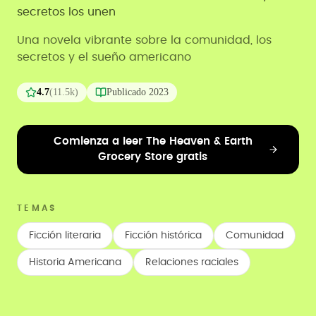
secretos los unen
Una novela vibrante sobre la comunidad, los
secretos y el sueño americano
4.7
(
11.5k
)
Publicado
2023
Comienza a leer The Heaven & Earth
Grocery Store gratis
TEMAS
Ficción literaria
Ficción histórica
Comunidad
Historia Americana
Relaciones raciales