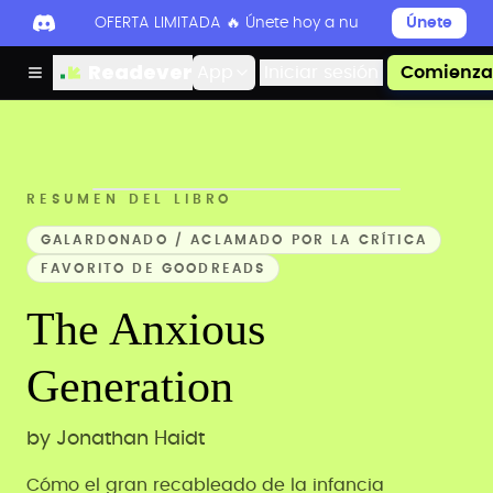
OFERTA LIMITADA 🔥 Únete hoy a nuestro Discord par
Únete
Readever
App
Iniciar sesión
Comienza 
RESUMEN DEL LIBRO
GALARDONADO / ACLAMADO POR LA CRÍTICA
FAVORITO DE GOODREADS
The Anxious
Generation
by
Jonathan Haidt
Cómo el gran recableado de la infancia