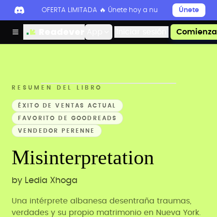
OFERTA LIMITADA 🔥 Únete hoy a nuestro Discord par
Únete
Readever
App
Iniciar sesión
Comienza 
RESUMEN DEL LIBRO
ÉXITO DE VENTAS ACTUAL
FAVORITO DE GOODREADS
VENDEDOR PERENNE
Misinterpretation
by
Ledia Xhoga
Una intérprete albanesa desentraña traumas,
verdades y su propio matrimonio en Nueva York.