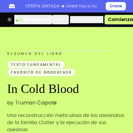
OFERTA LIMITADA 🔥 Únete hoy a nuestro Discord par
Únete
Readever
App
Iniciar sesión
Comienza 
RESUMEN DEL LIBRO
TEXTO FUNDAMENTAL
FAVORITO DE GOODREADS
In Cold Blood
by
Truman Capote
Una reconstrucción meticulosa de los asesinatos
de la familia Clutter y la ejecución de sus
asesinos