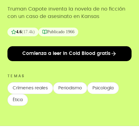
Truman Capote inventa la novela de no ficción
con un caso de asesinato en Kansas
4.6
(
17.4k
)
Publicado
1966
Comienza a leer In Cold Blood gratis
TEMAS
Crímenes reales
Periodismo
Psicología
Ética