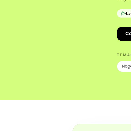
4.5
Co
TEMA
Neg