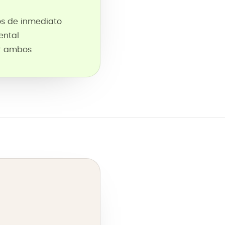
os de inmediato
ental
ar ambos