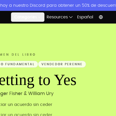
 hoy a nuestro Discord para obtener un 50% de descuent
Categories
Resources
Español
MEN DEL LIBRO
TO FUNDAMENTAL
VENDEDOR PERENNE
etting to Yes
ger Fisher & William Ury
iar un acuerdo sin ceder
iar un acuerdo sin ceder