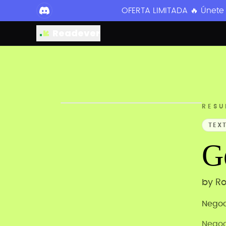
OFERTA LIMITADA 🔥 Únete
Readever
RESU
TEX
G
by
Ro
Negoc
Negoc