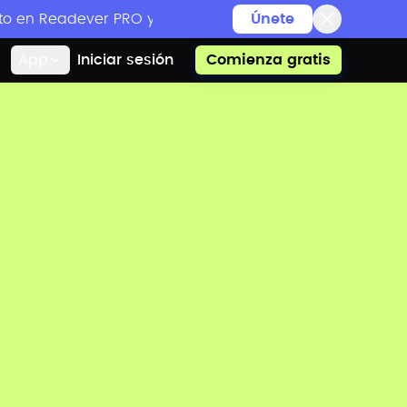
o en Readever PRO y eventos de lectura exclusivos
Únete
App
Iniciar sesión
Comienza gratis