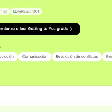
(
45k
)
Publicado
1981
mienza a leer Getting to Yes gratis
S
ociación
Comunicación
Resolución de conflictos
Res