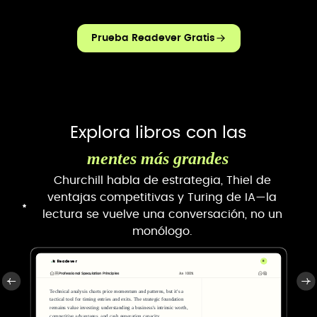
Prueba Readever Gratis
Explora libros con las
mentes más grandes
Churchill habla de estrategia, Thiel de
ventajas competitivas y Turing de IA—la
lectura se vuelve una conversación, no un
monólogo.
Readever
R
Professional Speculation Principles
100%
Technical analysis charts price momentum and patterns, but it's a
tactical tool for timing entries and exits. The strategic foundation
remains value investing: understanding a business's intrinsic worth,
competitive advantages, and cash generation capacity.