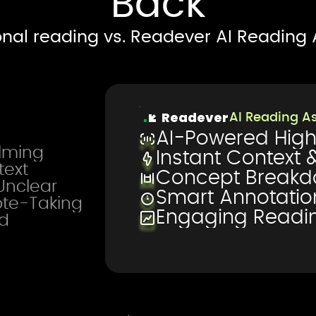
Back
onal reading vs. Readever AI Reading 
Readever
AI Reading As
AI-Powered High
lming
Instant Context 
text
Concept Breakd
nclear
Smart Annotatio
te-Taking
Engaging Readin
d